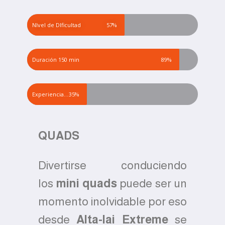
NIvel de DIficultad
57%
Duración 150 min
89%
Experiencia Previa
35%
QUADS
Divertirse conduciendo
los
mini quads
puede ser un
momento inolvidable por eso
desde
Alta-lai Extreme
se